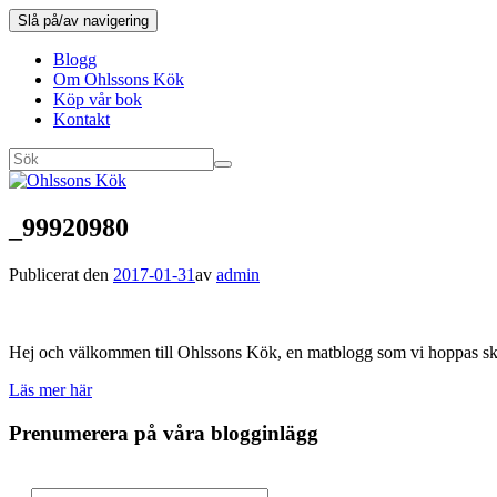
Slå på/av navigering
Blogg
Om Ohlssons Kök
Köp vår bok
Kontakt
_99920980
Publicerat den
2017-01-31
av
admin
Hej och välkommen till Ohlssons Kök, en matblogg som vi hoppas skall
Läs mer här
Prenumerera på våra blogginlägg