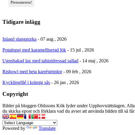
Tidigare inlägg
Inlagd slanggurka
- 07 aug , 2026
Potatispaj med karamelliserad lök
- 15 jul , 2026
Ugnsbakad lax med tahinidressad sallad
- 14 maj , 2026
Risbowl med heta karréstrimlor
- 09 feb , 2026
Kycklingfilé i krämig sås
- 26 jan , 2026
Copyright
Bilder på bloggen Ohlssons Kök lyder under Upphovsrättslagen. Alla 
du skicka epost och förklara vad du avser att använda bilden till så f
Powered by
Translate