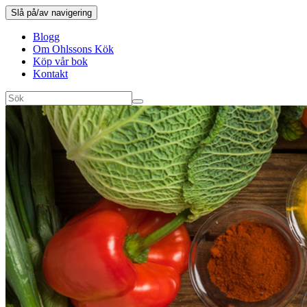
Slå på/av navigering
Blogg
Om Ohlssons Kök
Köp vår bok
Kontakt