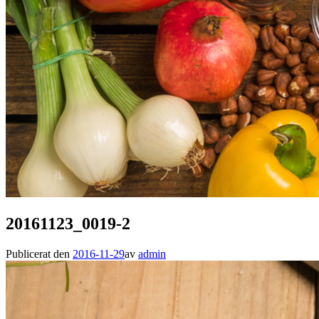
20161123_0019-2
Publicerat den
2016-11-29
av
admin