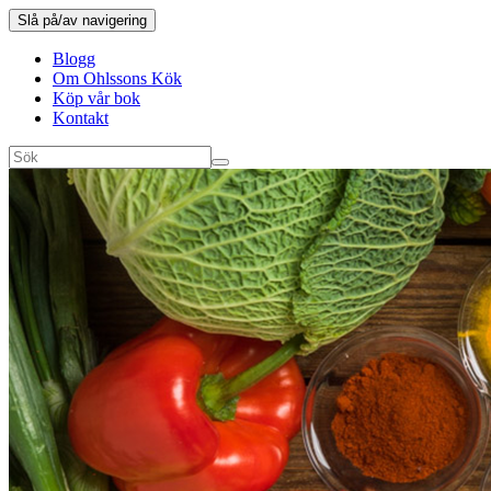
Slå på/av navigering
Blogg
Om Ohlssons Kök
Köp vår bok
Kontakt