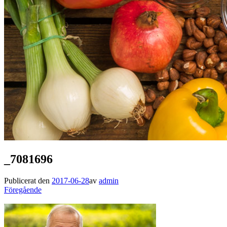
_7081696
Publicerat den
2017-06-28
av
admin
Föregående