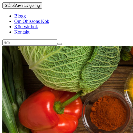
Slå på/av navigering
Blogg
Om Ohlssons Kök
Köp vår bok
Kontakt