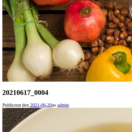
20210617_0004
Publicerat den
2021-06-20
av
admin