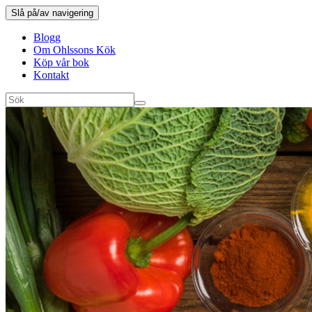
Slå på/av navigering
Blogg
Om Ohlssons Kök
Köp vår bok
Kontakt