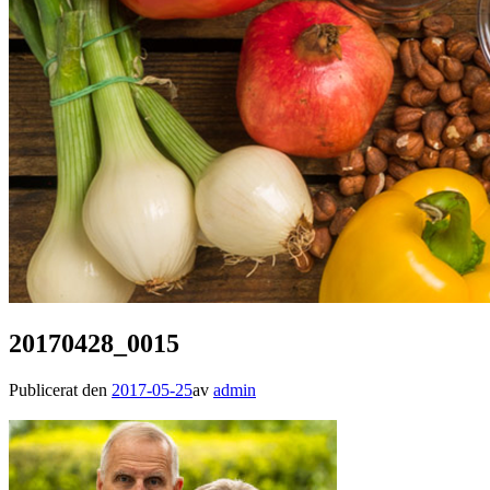
20170428_0015
Publicerat den
2017-05-25
av
admin