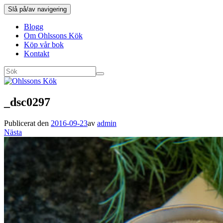
Slå på/av navigering
Blogg
Om Ohlssons Kök
Köp vår bok
Kontakt
_dsc0297
Publicerat den
2016-09-23
av
admin
Nästa