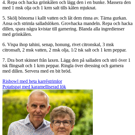
4. Repa och hacka grönkålen och lägg den i en bunke. Massera den
med 1 msk olja och 1 krm salt tills kålen mjuknat.
5. Skölj bönorna i kallt vatten och låt dem rinna av. Tärna gurkan.
Ansa och strimla salladslöken. Grovhacka mandeln. Repa och hacka
dillen, spara några kvistar till garnering. Blanda alla ingredienser
med grönkålen.
6. Vispa ihop tahini, senap, honung, rivet citronskal, 3 msk
citronsaft, 2 msk vatten, 2 msk olja, 1/2 tsk salt och 1 krm peppar.
7. Dra bort skinnet från laxen. Lägg den på salladen och strö över 1
tsk flingsalt och 1 krm peppar. Ringla över dressing och garnera
med dillen. Servera med en bit bröd.
Inläggsnavigering
Risbowl med heta karréstrimlor
Potatispaj med karamelliserad lök