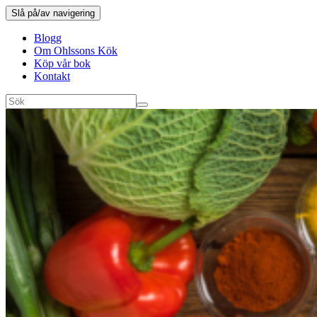
Slå på/av navigering
Blogg
Om Ohlssons Kök
Köp vår bok
Kontakt