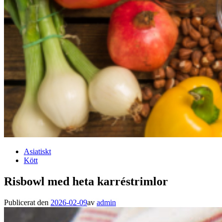
Asiatiskt
Kött
Risbowl med heta karréstrimlor
Publicerat den
2026-02-09
av
admin