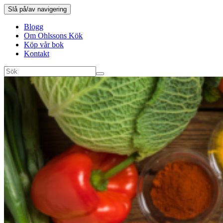
Slå på/av navigering
Blogg
Om Ohlssons Kök
Köp vår bok
Kontakt