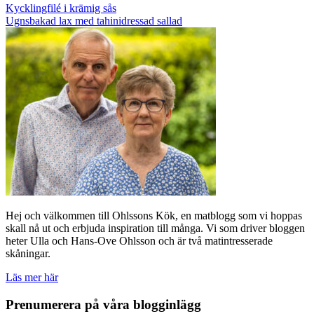
Inläggsnavigering
Kycklingfilé i krämig sås
Ugnsbakad lax med tahinidressad sallad
Hej och välkommen till Ohlssons Kök, en matblogg som vi hoppas
skall nå ut och erbjuda inspiration till många. Vi som driver bloggen
heter Ulla och Hans-Ove Ohlsson och är två matintresserade
skåningar.
Läs mer här
Prenumerera på våra blogginlägg