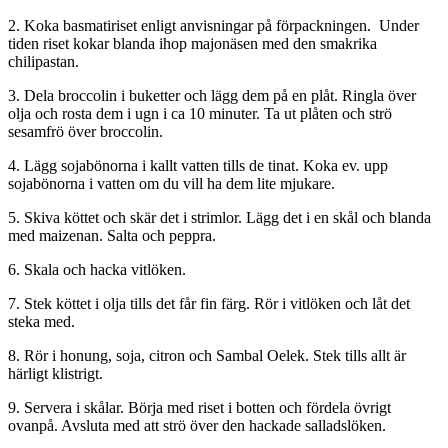
2. Koka basmatiriset enligt anvisningar på förpackningen.
Under
tiden riset kokar blanda ihop majonäsen med den smakrika
chilipastan.
3. Dela broccolin i buketter och lägg dem på en plåt. Ringla över
olja och rosta dem i ugn i ca 10 minuter. Ta ut plåten och strö
sesamfrö över broccolin.
4. Lägg sojabönorna i kallt vatten tills de tinat. Koka ev. upp
sojabönorna i vatten om du vill ha dem lite mjukare.
5. Skiva köttet och skär det i strimlor. Lägg det i en skål och blanda
med maizenan. Salta och peppra.
6. Skala och hacka vitlöken.
7. Stek köttet i olja tills det får fin färg. Rör i vitlöken och låt det
steka med.
8. Rör i honung, soja, citron och Sambal Oelek. Stek tills allt är
härligt klistrigt.
9. Servera i skålar. Börja med riset i botten och fördela övrigt
ovanpå. Avsluta med att strö över den hackade salladslöken.