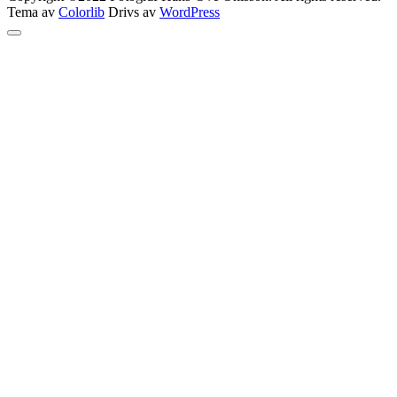
Tema av
Colorlib
Drivs av
WordPress