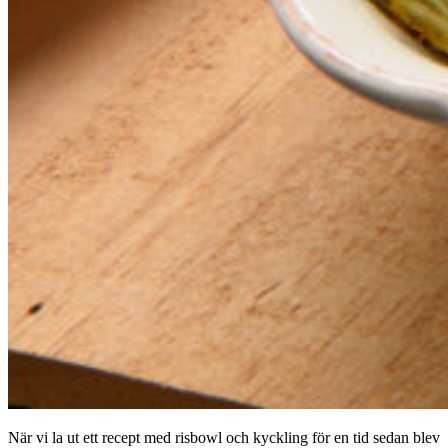
När vi la ut ett recept med risbowl och kyckling för en tid sedan blev