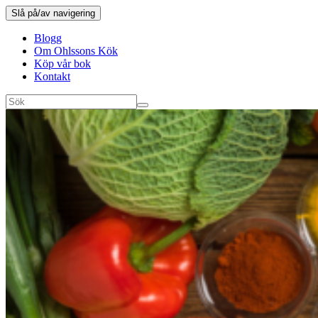
Slå på/av navigering
Blogg
Om Ohlssons Kök
Köp vår bok
Kontakt