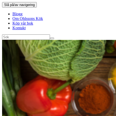
Slå på/av navigering
Blogg
Om Ohlssons Kök
Köp vår bok
Kontakt