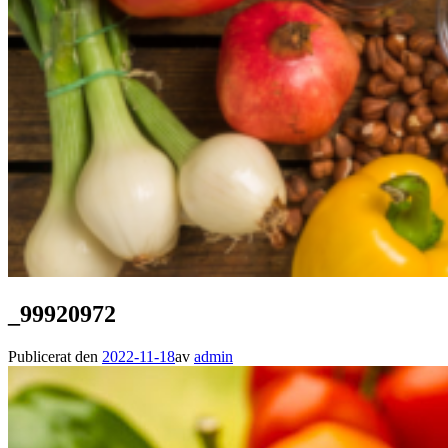
_99920972
Publicerat den
2022-11-18
av
admin