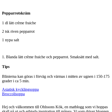
Pepparrotskräm
1 dl lätt crème fraiche
2 tsk riven pepparrot
1 nypa salt
1. Blanda lätt crème fraiche och pepparrot. Smaksätt med salt.
Tips
Blinierna kan göras i förväg och värmas i mitten av ugnen i 150-175
grader i ca 5 min.
Inläggsnavigering
Asiatisk kycklingsoppa
Broccolisoppa
Hej och välkommen till Ohlssons Kök, en matblogg som vi hoppas
skall nå ut och erbjuda inspiration till många. Vi som driver bloggen