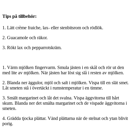
Tips på tillbehör:
1. Lätt crème fraiche, lax- eller stenbitsrom och rödlök.
2. Guacamole och räkor.
3. Rökt lax och pepparrotskräm.
1. Värm mjölken fingervarm. Smula jästen i en skål och rör ut den
med lite av mjölken. När jästen har löst sig slå i resten av mjölken.
2. Blanda ner äggulor, mjöl och salt i mjölken. Vispa till en slät smet.
Låt smeten stå i övertäckt i rumstemperatur i en timme.
3. Smält margarinet och låt det svalna. Vispa äggvitorna till hårt
skum. Blanda ner det smälta margarinet och de vispade äggvitorna i
smeten.
4. Grädda tjocka plättar. Vänd plättarna när de stelnat och ytan blivit
porig.