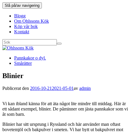
Slå på/av navigering
Blogg
Om Ohlssons Kök
Köp vår bok
Kontakt
Pannkakor o dyl.
Smårätter
Blinier
Publicerat den
2016-10-21
2021-05-01
av
admin
Vi kan ibland känna för att äta något lite mindre till middag. Här är
ett sådant exempel, blinier. De påminner om jästa pannkakor som vi
åt som barn.
Blinier har sitt ursprung i Ryssland och här använder man oftast
bovetemjöl och bakpulver i smeten. Vi har bytt ut bakpulvret mot