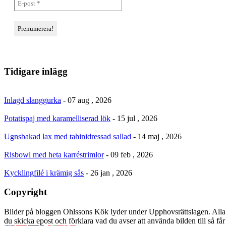
Tidigare inlägg
Inlagd slanggurka
- 07 aug , 2026
Potatispaj med karamelliserad lök
- 15 jul , 2026
Ugnsbakad lax med tahinidressad sallad
- 14 maj , 2026
Risbowl med heta karréstrimlor
- 09 feb , 2026
Kycklingfilé i krämig sås
- 26 jan , 2026
Copyright
Bilder på bloggen Ohlssons Kök lyder under Upphovsrättslagen. Alla 
du skicka epost och förklara vad du avser att använda bilden till så f