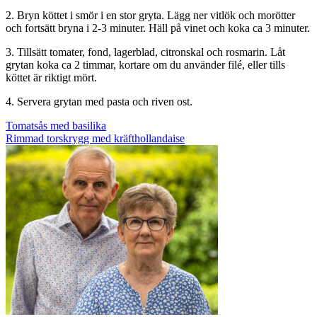
2. Bryn köttet i smör i en stor gryta. Lägg ner vitlök och morötter
och fortsätt bryna i 2-3 minuter. Häll på vinet och koka ca 3 minuter.
3. Tillsätt tomater, fond, lagerblad, citronskal och rosmarin. Låt
grytan koka ca 2 timmar, kortare om du använder filé, eller tills
köttet är riktigt mört.
4. Servera grytan med pasta och riven ost.
Inläggsnavigering
Tomatsås med basilika
Rimmad torskrygg med kräfthollandaise