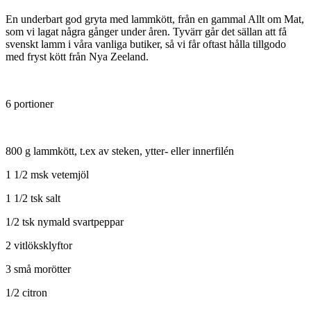
En underbart god gryta med lammkött, från en gammal Allt om Mat,
som vi lagat några gånger under åren. Tyvärr går det sällan att få
svenskt lamm i våra vanliga butiker, så vi får oftast hålla tillgodo
med fryst kött från Nya Zeeland.
6 portioner
800 g lammkött, t.ex av steken, ytter- eller innerfilén
1 1/2 msk vetemjöl
1 1/2 tsk salt
1/2 tsk nymald svartpeppar
2 vitlöksklyftor
3 små morötter
1/2 citron