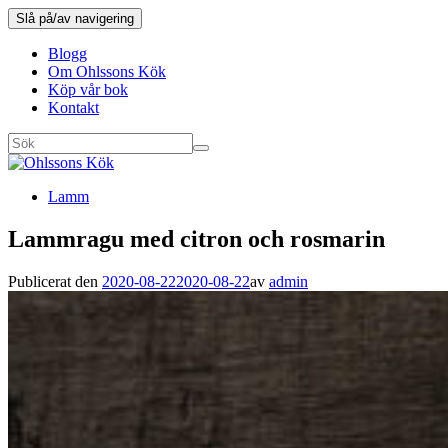
Slå på/av navigering
Blogg
Om Ohlssons Kök
Köp vår bok
Kontakt
Lamm
Lammragu med citron och rosmarin
Publicerat den
2020-08-22
2020-08-22
av
admin