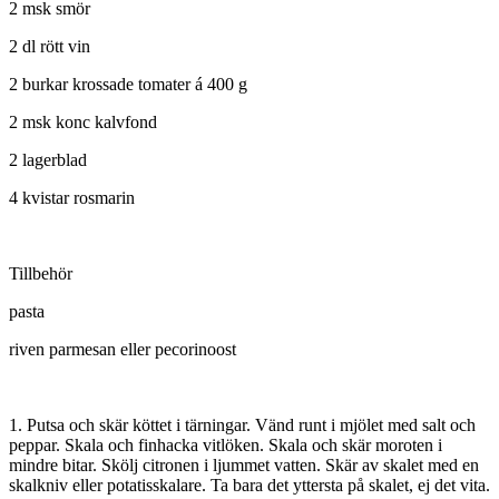
2 msk smör
2 dl rött vin
2 burkar krossade tomater á 400 g
2 msk konc kalvfond
2 lagerblad
4 kvistar rosmarin
Tillbehör
pasta
riven parmesan eller pecorinoost
1. Putsa och skär köttet i tärningar. Vänd runt i mjölet med salt och
peppar. Skala och finhacka vitlöken. Skala och skär moroten i
mindre bitar. Skölj citronen i ljummet vatten. Skär av skalet med en
skalkniv eller potatisskalare. Ta bara det yttersta på skalet, ej det vita.