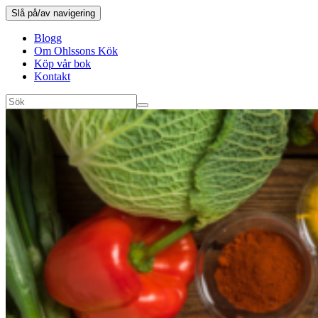
Slå på/av navigering
Blogg
Om Ohlssons Kök
Köp vår bok
Kontakt