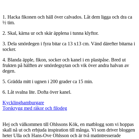
1. Hacka fikonen och häll över calvados. Låt dem ligga och dra ca
½ tim.
2. Skal, kärna ur och skär äpplena i tunna klyftor.
3. Dela smördegen i fyra bitar ca 13 x13 cm. Vänd därefter bitarna i
socker.
4. Blanda äpple, fikon, socker och kanel i en plastpåse. Bred ut
frukten på hälften av smördegsytan och vik över andra halvan av
degen.
5. Grädda mitt i ugnen i 200 grader ca 15 min.
6. Låt svalna lite. Dofta över kanel.
Inläggsnavigering
Kycklinghamburgare
Torskrygg med räkor och filodeg
Hej och välkommen till Ohlssons Kök, en matblogg som vi hoppas
skall nå ut och erbjuda inspiration till många. Vi som driver bloggen
heter Ulla och Hans-Ove Ohlsson och är två matintresserade