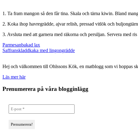
1. Ta fram mangon så den får tina. Skala och tärna kiwin. Bland mango
2. Koka ihop havregrädde, ajvar relish, pressad vitlök och buljongtärning
3. Avsluta med att garnera med räkorna och persiljan. Servera med ris
Inläggsnavigering
Parmesanbakad lax
Saffranskladdkaka med lingongrädde
Hej och välkommen till Ohlssons Kök, en matblogg som vi hoppas skall
Läs mer här
Prenumerera på våra blogginlägg