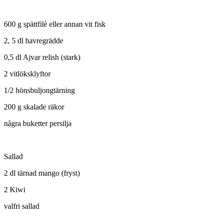
600 g spättfilè eller annan vit fisk
2, 5 dl havregrädde
0,5 dl Ajvar relish (stark)
2 vitlöksklyftor
1/2 hönsbuljongtärning
200 g skalade räkor
några buketter persilja
Sallad
2 dl tärnad mango (fryst)
2 Kiwi
valfri sallad