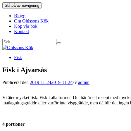
Slå på/av navigering
Blogg
Om Ohlssons Kök
Köp vår bok
Kontakt
Fisk
Fisk i Ajvarsås
Publicerat den
2019-11-24
2019-11-24
av
admin
Vi äter mycket fisk. Fisk i alla former. Det här är ett recept med myc
matlagningsgrädde eller varför inte vispgrädde, men då blir det ingen
4 portioner