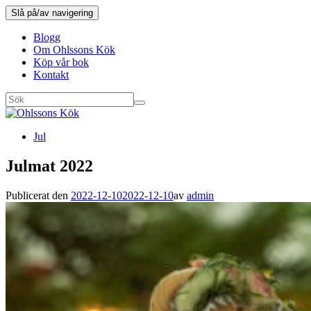
Slå på/av navigering
Blogg
Om Ohlssons Kök
Köp vår bok
Kontakt
Jul
Julmat 2022
Publicerat den
2022-12-10
2022-12-10
av
admin