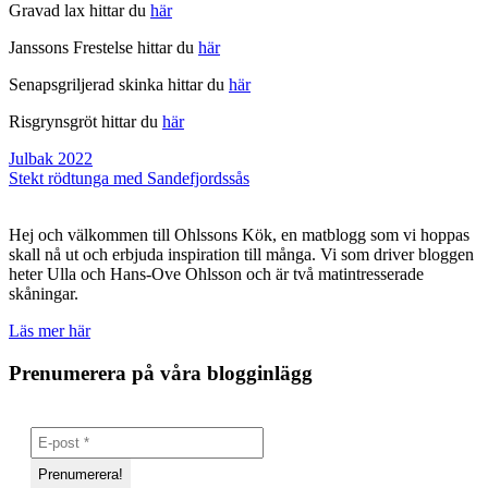
Gravad lax hittar du
här
Janssons Frestelse hittar du
här
Senapsgriljerad skinka hittar du
här
Risgrynsgröt hittar du
här
Inläggsnavigering
Julbak 2022
Stekt rödtunga med Sandefjordssås
Hej och välkommen till Ohlssons Kök, en matblogg som vi hoppas
skall nå ut och erbjuda inspiration till många. Vi som driver bloggen
heter Ulla och Hans-Ove Ohlsson och är två matintresserade
skåningar.
Läs mer här
Prenumerera på våra blogginlägg