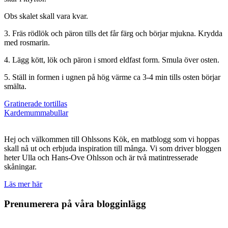
Obs skalet skall vara kvar.
3. Fräs rödlök och päron tills det får färg och börjar mjukna. Krydda
med rosmarin.
4. Lägg kött, lök och päron i smord eldfast form. Smula över osten.
5. Ställ in formen i ugnen på hög värme ca 3-4 min tills osten börjar
smälta.
Inläggsnavigering
Gratinerade tortillas
Kardemummabullar
Hej och välkommen till Ohlssons Kök, en matblogg som vi hoppas
skall nå ut och erbjuda inspiration till många. Vi som driver bloggen
heter Ulla och Hans-Ove Ohlsson och är två matintresserade
skåningar.
Läs mer här
Prenumerera på våra blogginlägg