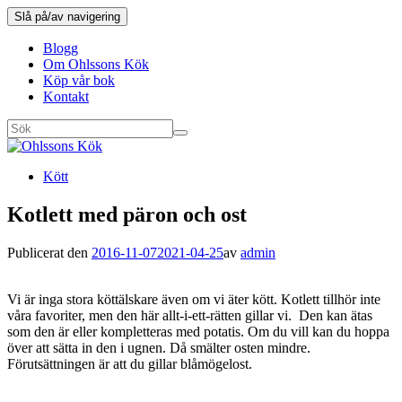
Slå på/av navigering
Blogg
Om Ohlssons Kök
Köp vår bok
Kontakt
Kött
Kotlett med päron och ost
Publicerat den
2016-11-07
2021-04-25
av
admin
Vi är inga stora köttälskare även om vi äter kött. Kotlett tillhör inte
våra favoriter, men den här allt-i-ett-rätten gillar vi. Den kan ätas
som den är eller kompletteras med potatis. Om du vill kan du hoppa
över att sätta in den i ugnen. Då smälter osten mindre.
Förutsättningen är att du gillar blåmögelost.