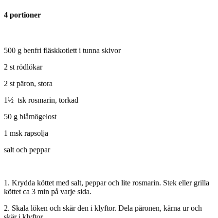
4 portioner
500 g benfri fläskkotlett i tunna skivor
2 st rödlökar
2 st päron, stora
1½ tsk rosmarin, torkad
50 g blåmögelost
1 msk rapsolja
salt och peppar
1. Krydda köttet med salt, peppar och lite rosmarin. Stek eller grilla
köttet ca 3 min på varje sida.
2. Skala löken och skär den i klyftor. Dela päronen, kärna ur och
skär i klyftor.