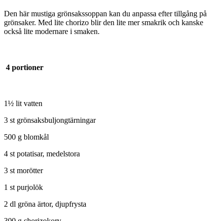
Den här mustiga grönsakssoppan kan du anpassa efter tillgång på
grönsaker. Med lite chorizo blir den lite mer smakrik och kanske
också lite modernare i smaken.
4 portioner
1½ lit vatten
3 st grönsaksbuljongtärningar
500 g blomkål
4 st potatisar, medelstora
3 st morötter
1 st purjolök
2 dl gröna ärtor, djupfrysta
300 g chorizokorv