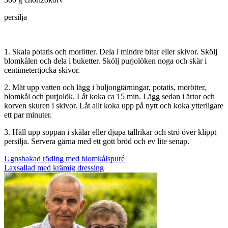
persilja
1. Skala potatis och morötter. Dela i mindre bitar eller skivor. Skölj
blomkålen och dela i buketter. Skölj purjolöken noga och skär i
centimetertjocka skivor.
2. Mät upp vatten och lägg i buljongtärningar, potatis, morötter,
blomkål och purjolök. Låt koka ca 15 min. Lägg sedan i ärtor och
korven skuren i skivor. Låt allt koka upp på nytt och koka ytterligare
ett par minuter.
3. Häll upp soppan i skålar eller djupa tallrikar och strö över klippt
persilja. Servera gärna med ett gott bröd och ev lite senap.
Inläggsnavigering
Ugnsbakad röding med blomkålspuré
Laxsallad med krämig dressing