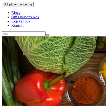
Slå på/av navigering
Blogg
Om Ohlssons Kök
Köp vår bok
Kontakt