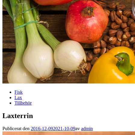
Fisk
Lax
Tillbehör
Laxterrin
Publicerat den
2016-12-09
2021-10-09
av
admin