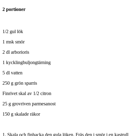
2 portioner
1/2 gul lök
1 msk smör
2 dl arborioris
1 kycklingbuljongtärning
5 dl vatten
250 g grön sparris
Finrivet skal av 1/2 citron
25 g grovriven parmesanost
150 g skalade räkor
1. Skala och finhacka den gula löken. Fräs den i smör i en kastrull