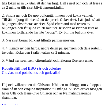
tills löken är mjuk utan att den tar färg. Häll i riset och och låt fräsa i
ca 2 minuter tills riset blivit genomskinligt.
2. Smula ner och lös upp buljongtärningen i det kokta vattnet.
Tillsätt buljong till riset så att det precis täcker riset. Låt sjuda så att
buljongen absorberas av riset. Späd efterhand med resten av
buljongen och låt sjuda ca 20 minuter. Risotton är klar när riset är
kokt men fortfarande har lite ”kropp”. Ev blir lite buljong över.
3. När riset börjar bli klart tillsätts parmesanosten.
4. 4. Knäck av den hårda, nedre delen på sparrisen och dela resten i
tre delar. Koka den i saltat vatten ca 2 minuter.
5. Vänd ner sparrisen, citronskalet och räkorna före servering.
Inläggsnavigering
Kotlettspjäll med BBQ-sås och coleslaw
Gravlax med potatismos och gurksallad
Hej och välkommen till Ohlssons Kök, en matblogg som vi hoppas
skall nå ut och erbjuda inspiration till många. Vi som driver bloggen
heter Ulla och Hans-Ove Ohlsson och är två matintresserade
skåningar.