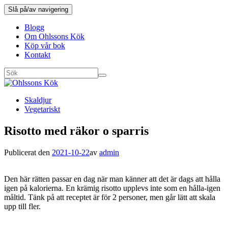
Slå på/av navigering
Blogg
Om Ohlssons Kök
Köp vår bok
Kontakt
Skaldjur
Vegetariskt
Risotto med räkor o sparris
Publicerat den
2021-10-22
av
admin
Den här rätten passar en dag när man känner att det är dags att hålla
igen på kalorierna. En krämig risotto upplevs inte som en hålla-igen
måltid. Tänk på att receptet är för 2 personer, men går lätt att skala
upp till fler.