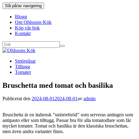
Slå på/av navigering
Blogg
Om Ohlssons Kök
Köp vår bok
Kontakt
Smörgåsar
Tilltugg
Tomater
Bruschetta med tomat och basilika
Publicerat den
2024-08-01
2024-08-01
av
admin
Bruschetta är en italiensk ”smörrebröd” som serveras antingen som
antipasto eller som tilltugg. Passar bra för alla tomatodlare som får
mycket tomater. Tomat och basilika är den klassiska bruschettan,
men även andra varianter finns.