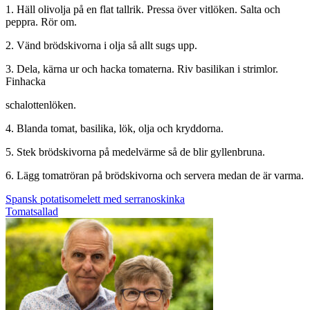
1. Häll olivolja på en flat tallrik. Pressa över vitlöken. Salta och
peppra. Rör om.
2. Vänd brödskivorna i olja så allt sugs upp.
3. Dela, kärna ur och hacka tomaterna. Riv basilikan i strimlor.
Finhacka
schalottenlöken.
4. Blanda tomat, basilika, lök, olja och kryddorna.
5. Stek brödskivorna på medelvärme så de blir gyllenbruna.
6. Lägg tomatröran på brödskivorna och servera medan de är varma.
Inläggsnavigering
Spansk potatisomelett med serranoskinka
Tomatsallad