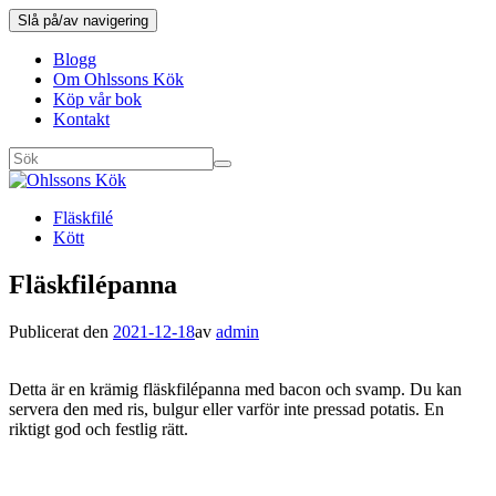
Slå på/av navigering
Blogg
Om Ohlssons Kök
Köp vår bok
Kontakt
Fläskfilé
Kött
Fläskfilépanna
Publicerat den
2021-12-18
av
admin
Detta är en krämig fläskfilépanna med bacon och svamp. Du kan
servera den med ris, bulgur eller varför inte pressad potatis. En
riktigt god och festlig rätt.