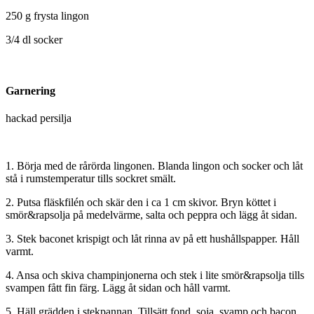
250 g frysta lingon
3/4 dl socker
Garnering
hackad persilja
1. Börja med de rårörda lingonen. Blanda lingon och socker och låt
stå i rumstemperatur tills sockret smält.
2. Putsa fläskfilén och skär den i ca 1 cm skivor. Bryn köttet i
smör&rapsolja på medelvärme, salta och peppra och lägg åt sidan.
3. Stek baconet krispigt och låt rinna av på ett hushållspapper. Håll
varmt.
4. Ansa och skiva champinjonerna och stek i lite smör&rapsolja tills
svampen fått fin färg. Lägg åt sidan och håll varmt.
5. Häll grädden i stekpannan. Tillsätt fond, soja, svamp och bacon.