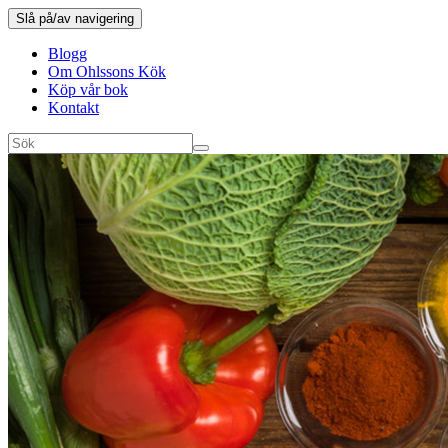
Slå på/av navigering
Blogg
Om Ohlssons Kök
Köp vår bok
Kontakt