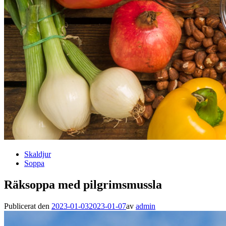
Skaldjur
Soppa
Räksoppa med pilgrimsmussla
Publicerat den
2023-01-03
2023-01-07
av
admin