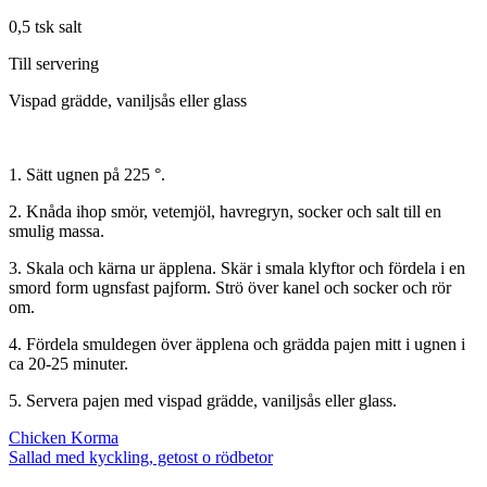
0,5 tsk salt
Till servering
Vispad grädde, vaniljsås eller glass
1. Sätt ugnen på 225 °.
2. Knåda ihop smör, vetemjöl, havregryn, socker och salt till en
smulig massa.
3. Skala och kärna ur äpplena. Skär i smala klyftor och fördela i en
smord form ugnsfast pajform. Strö över kanel och socker och rör
om.
4. Fördela smuldegen över äpplena och grädda pajen mitt i ugnen i
ca 20-25 minuter.
5. Servera pajen med vispad grädde, vaniljsås eller glass.
Inläggsnavigering
Chicken Korma
Sallad med kyckling, getost o rödbetor