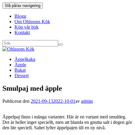
Slå på/av navigering
Blogg
Om Ohlssons Kök
Köp vår bok
Kontakt
Äppelkaka
Äpple
Bakat
Dessert
Smulpaj med äpple
Publicerat den
2021-09-13
2022-10-01
av
admin
Äppelpaj finns i många varianter. Här är en variant med smuldeg.
Det är heller inget speciellt, men att blanda en gnutta salt i degen gör
den lite speciell. Saltet lyfter äppelpajen till en ny nivå.